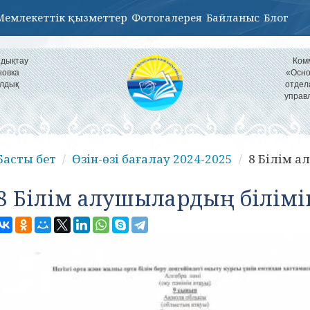
Мемлекеттік қызметтер
Фотогалерея
Байланыс
Блог
ндықтау
Ком
новка
«Осно
алдық
отдел
управ
Басты бет
Өзін-өзі бағалау 2024-2025
8 Білім а
8 Білім алушылардың білімі