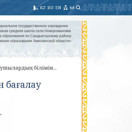
KZ
RU
EN
мунальное государственное учреждение
вная средняя школа села Новоромановка
а образования по Сандыктаускому району
ления образования Акмолинской области»
лушылардың білімін...
н бағалау