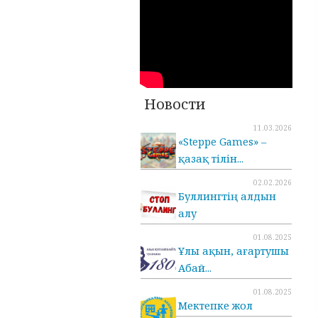
Новости
11.03.2026
«Steppe Games» –
қазақ тілін...
02.02.2026
Буллингтің алдын
алу
01.08.2025
Ұлы ақын, ағартушы
Абай...
01.08.2025
Мектепке жол