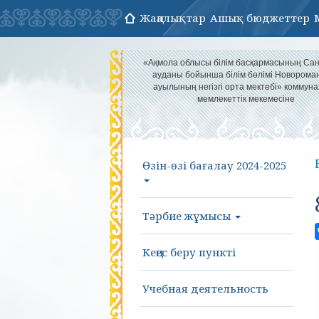
Жаңалықтар
Ашық бюджеттер
«Ақмола облысы білім басқармасының Са
ауданы бойынша білім бөлімі Новорома
ауылының негізгі орта мектебі» коммун
мемлекеттік мекемесіне
Өзін-өзі бағалау 2024-2025
Тәрбие жұмысы
Кеңес беру пункті
Учебная деятельность