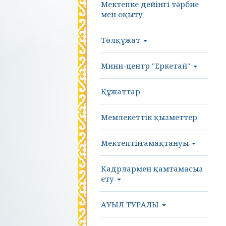
Мектепке дейінгі тәрбие
мен оқыту
Төлқұжат
Мини-центр "Еркетай"
Құжаттар
Мемлекеттік қызметтер
Мектептің тамақтануы
Кадрлармен қамтамасыз
ету
АУЫЛ ТУРАЛЫ