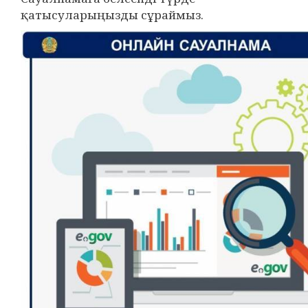
қатысуларыңызды сұраймыз.