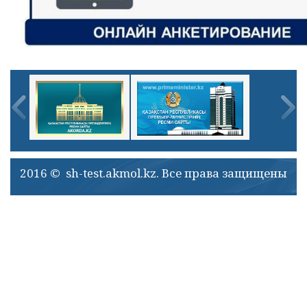
2016 © sh-test.akmol.kz. Все права защищены