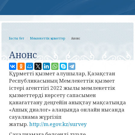
Басты бет
Мемлекеттік қызметтер
Анонс
Анонс
Құрметті қызмет алушылар, Қазақстан
Республикасының Мемлекеттік қызмет
істері агенттігі 2022 жылы мемлекеттік
қызметтерді көрсету сапасымен
қанағаттану деңгейін анықтау мақсатында
«Ашық диалог» алаңында онлайн нысанда
сауалнама жүргізіп
жатыр.
http://m.egov.kz/survey
Сауалнамаға белсенді түрде