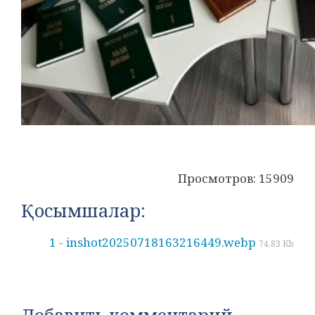
Просмотров: 15909
Қосымшалар:
1 - inshot20250718163216449.webp
74.83 Kb