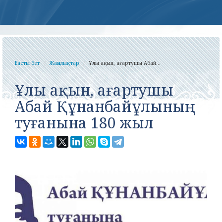
Басты бет
Жаңалықтар
Ұлы ақын, ағартушы Абай...
Ұлы ақын, ағартушы
Абай Құнанбайұлының
туғанына 180 жыл