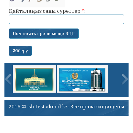
Қайталаңыз саны суреттер
*
:
2016 © sh-test.akmol.kz. Все права защищены