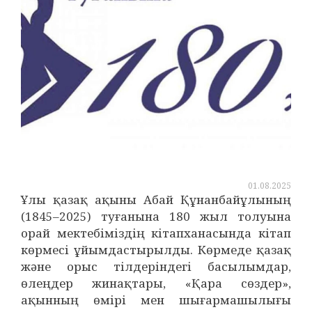
01.08.2025
Ұлы қазақ ақыны Абай Құнанбайұлының
(1845–2025) туғанына 180 жыл толуына
орай мектебіміздің кітапханасында кітап
көрмесі ұйымдастырылды. Көрмеде қазақ
және орыс тілдеріндегі басылымдар,
өлеңдер жинақтары, «Қара сөздер»,
ақынның өмірі мен шығармашылығы