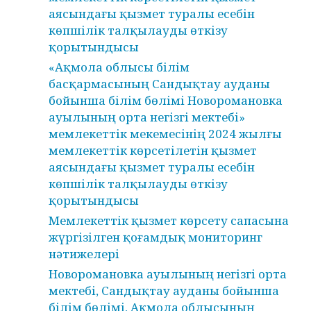
аясындағы қызмет туралы есебін
көпшілік талқылауды өткізу
қорытындысы
«Ақмола облысы білім
басқармасының Сандықтау ауданы
бойынша білім бөлімі Новоромановка
ауылының орта негізгі мектебі»
мемлекеттік мекемесінің 2024 жылғы
мемлекеттік көрсетілетін қызмет
аясындағы қызмет туралы есебін
көпшілік талқылауды өткізу
қорытындысы
Мемлекеттік қызмет көрсету сапасына
жүргізілген қоғамдық мониторинг
нәтижелері
Новоромановка ауылының негізгі орта
мектебі, Сандықтау ауданы бойынша
білім бөлімі, Ақмола облысының