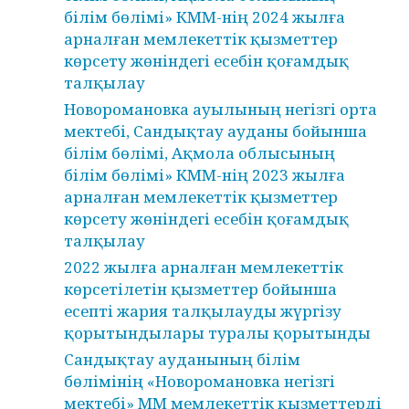
білім бөлімі» КММ-нің 2024 жылға
арналған мемлекеттік қызметтер
көрсету жөніндегі есебін қоғамдық
талқылау
Новоромановка ауылының негізгі орта
мектебі, Сандықтау ауданы бойынша
білім бөлімі, Ақмола облысының
білім бөлімі» КММ-нің 2023 жылға
арналған мемлекеттік қызметтер
көрсету жөніндегі есебін қоғамдық
талқылау
2022 жылға арналған мемлекеттік
көрсетілетін қызметтер бойынша
есепті жария талқылауды жүргізу
қорытындылары туралы қорытынды
Сандықтау ауданының білім
бөлімінің «Новоромановка негізгі
мектебі» ММ мемлекеттік қызметтерді