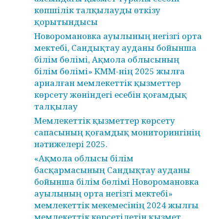
көпшілік талқылауды өткізу
қорытындысы
Новоромановка ауылының негізгі орта
мектебі, Сандықтау ауданы бойынша
білім бөлімі, Ақмола облысының
білім бөлімі» КММ-нің 2025 жылға
арналған мемлекеттік қызметтер
көрсету жөніндегі есебін қоғамдық
талқылау
Мемлекеттік қызметтер көрсету
сапасының қоғамдық мониторингінің
нәтижелері 2025.
«Ақмола облысы білім
басқармасының Сандықтау ауданы
бойынша білім бөлімі Новоромановка
ауылының орта негізгі мектебі»
мемлекеттік мекемесінің 2024 жылғы
мемлекеттік көрсетілетін қызмет