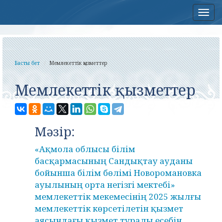
Нав
Басты бет
Мемлекеттік қызметтер
Мемлекеттік қызметтер
Мәзір:
«Ақмола облысы білім
басқармасының Сандықтау ауданы
бойынша білім бөлімі Новоромановка
ауылының орта негізгі мектебі»
мемлекеттік мекемесінің 2025 жылғы
мемлекеттік көрсетілетін қызмет
аясындағы қызмет туралы есебін