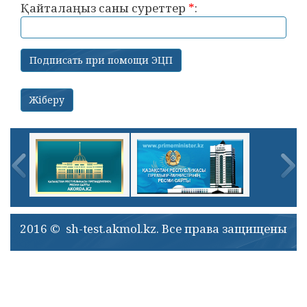
Қайталаңыз саны суреттер
*
:
2016 © sh-test.akmol.kz. Все права защищены