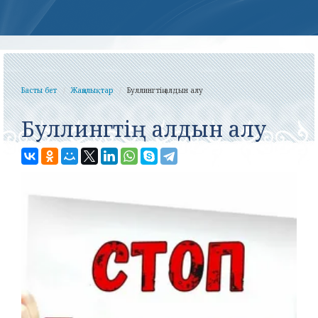
Басты бет
Жаңалықтар
Буллингтің алдын алу
Буллингтің алдын алу