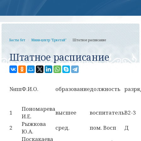
Басты бет
Мини-центр "Еркетай"
Штатное расписание
Штатное расписание
№пп
Ф.И.О.
образование
должность
разря
Пономарева
1
высшее
воспитатель
В2-3
И.Е.
Рыжкова
2
сред.
пом. Восп
Д
Ю.А.
Поскакаева