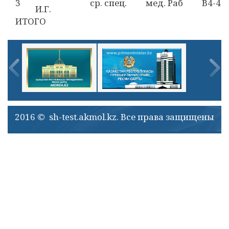
3
ср. спец.
мед. Раб
В4-4
И.Г.
ИТОГО
2016 © sh-test.akmol.kz. Все права защищены