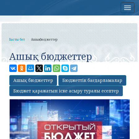
Нав
Басты бет
Ашық бюджеттер
Ашық бюджеттер
Ашық бюджеттер
Бюджеттік бағдарламалар
Бюджет қаражатын іске асыру туралы есептер