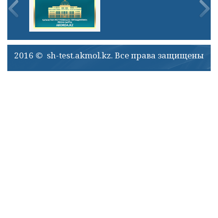
2016 © sh-test.akmol.kz. Все права защищены