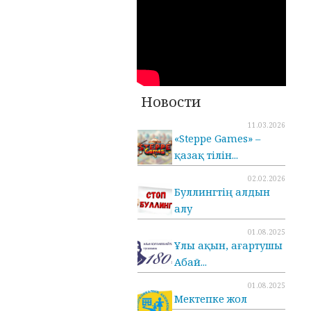
Новости
11.03.2026
«Steppe Games» –
қазақ тілін...
02.02.2026
Буллингтің алдын
алу
01.08.2025
Ұлы ақын, ағартушы
Абай...
01.08.2025
Мектепке жол