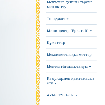
Мектепке дейінгі тәрбие
мен оқыту
Төлқұжат
Мини-центр "Еркетай"
Құжаттар
Мемлекеттік қызметтер
Мектептің тамақтануы
Кадрлармен қамтамасыз
ету
АУЫЛ ТУРАЛЫ