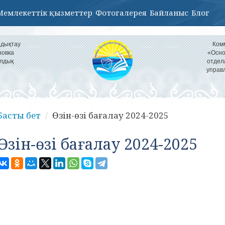
Мемлекеттік қызметтер
Фотогалерея
Байланыс
Блог
ндықтау
Ком
новка
«Осно
алдық
отдел
управ
Басты бет
Өзін-өзі бағалау 2024-2025
Өзін-өзі бағалау 2024-2025