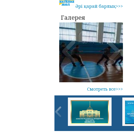
Әрі қарай барлық>>>
Галерея
Смотреть все>>>