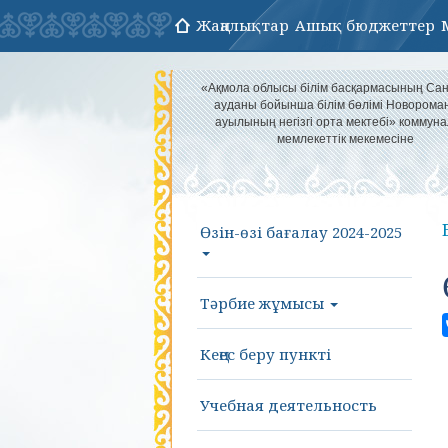
Жаңалықтар
Ашық бюджеттер
«Ақмола облысы білім басқармасының Са
ауданы бойынша білім бөлімі Новорома
ауылының негізгі орта мектебі» коммун
мемлекеттік мекемесіне
Өзін-өзі бағалау 2024-2025
Тәрбие жұмысы
Кеңес беру пункті
Учебная деятельность