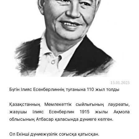
15.01.2025
Бүгін Ілияс Есенберлиннің туғанына 110 жыл толды
Қазақстанның Мемлекеттік сыйлығының лауреаты,
жазушы Ілияс Есенберлин 1915 жылы Ақмола
облысының Атбасар қаласында дүниеге келген.
Ол Екінші дүниежүзілік соғысқа қатысқан.