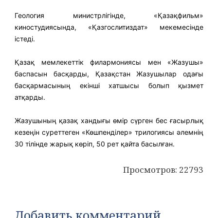
Геология министрлігінде, «Қазақфильм»
киностудиясында, «Қазгослитиздат» мекемесінде
істеді.
Қазақ мемлекеттік филармониясы мен «Жазушы»
баспасын басқарды, Қазақстан Жазушылар одағы
басқармасының екінші хатшысы болып қызмет
атқарды.
Жазушының қазақ хандығы өмір сүрген бес ғасырлық
кезеңін суреттеген «Көшпенділер» трилогиясы әлемнің
30 тілінде жарық көріп, 50 рет қайта басылған.
Просмотров: 22793
Добавить комментарий