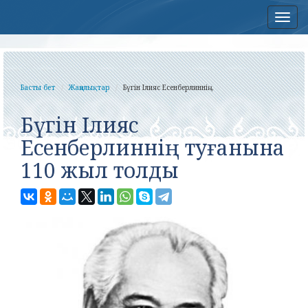
Нав
Басты бет
Жаңалықтар
Бүгін Ілияс Есенберлиннің...
Бүгін Ілияс
Есенберлиннің туғанына
110 жыл толды